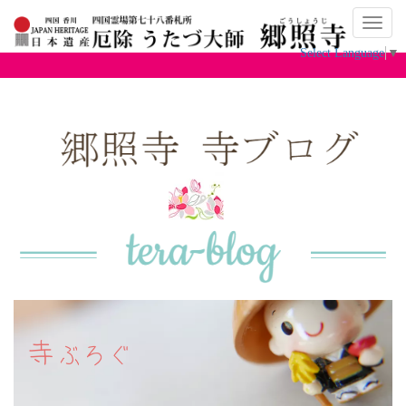
ナ
ビ
Select Language
▼
ゲ
ー
シ
ョ
ン