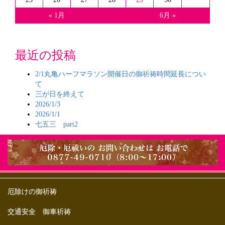
« 1月
6月 »
最近の投稿
2/1丸亀ハーフマラソン開催日の御祈祷時間延長につい
て
三が日を終えて
2026/1/3
2026/1/1
七五三 part2
厄除けの御祈祷
交通安全 御車祈祷