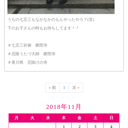
うちの七五三もなかなかのもんやったやろ？(笑)
下のお子さんの時もお待ちしてます＾＾
＃七五三祈祷 郷照寺
＃厄除うたづ大師 郷照寺
＃香川県 厄除けの寺
« 前
1
次 »
2018年11月
月
火
水
木
金
土
日
1
2
3
4