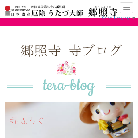
ナ
ビ
Select Language
▼
ゲ
ー
シ
ョ
ン