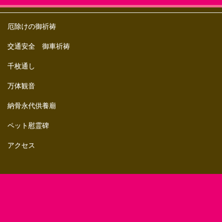
厄除けの御祈祷
交通安全 御車祈祷
千枚通し
万体観音
納骨永代供養廟
ペット慰霊碑
アクセス