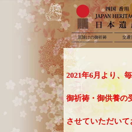
厄除けの御祈祷
交通
2021年6月より、
御祈祷・御供養の
させて
いただいて