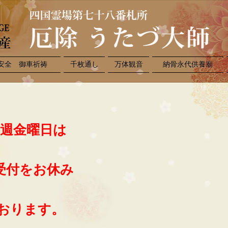
安全 御車祈祷
千枚通し
万体観音
納骨永代供養廟
毎週金曜日は
受付をお休み
おります。