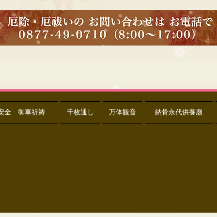
安全 御車祈祷
千枚通し
万体観音
納骨永代供養廟