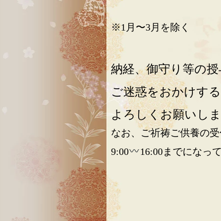
※1月〜3月を除く
納経、御守り等の授
ご迷惑をおかけす
よろしくお願いし
なお、ご祈祷ご供養の受
9:00
16:00までになっ