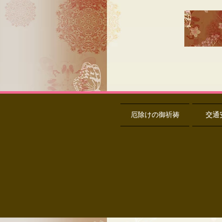
厄除けの御祈祷
交通