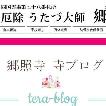
 御車祈祷
千枚通し
万体観音
納骨永代供養廟