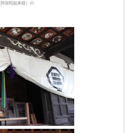
（阿弥陀如来様）の
＾