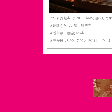
本年も郷照寺はONETEAMで頑張りま
＃厄除うたづ大師 郷照寺
＃香川県 厄除けの寺
＃三が日は8:00~17:00まで受付してい