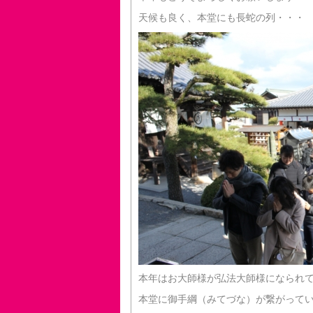
天候も良く、本堂にも長蛇の列・・・
本年はお大師様が弘法大師様になられて1
本堂に御手綱（みてづな）が繋がって